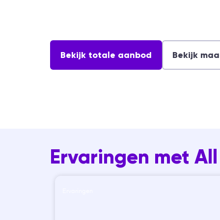
Keuzedeel Inspelen op innovaties
voor niveau 2 (K0224)
Algemeen
Bekijk totale aanbod
Bekijk maa
Ervaringen met Al
Ervaringen