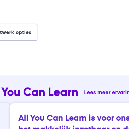
Keuzedeel Digitale vaardigheden
gevorderd (K0023)
Algemeen
twerk opties
l You Can Learn
Lees meer ervari
All You Can Learn is voor on
het makkelijk inzetbaar en du