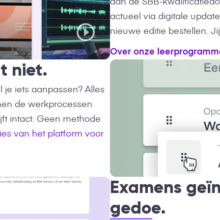
aan de SBB-kwalificatiedos
actueel via digitale upda
nieuwe editie bestellen. J
Over onze leerprogramm
 niet.
l je iets aanpassen? Alles
innen de werkprocessen
lijft intact. Geen methode
ies van het platform voor
Examens geïn
gedoe.