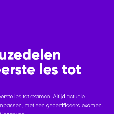
schap
Functies
Prijzen 
euzedelen
rste les tot
ste les tot examen. Altijd actuele
anpassen, met een gecertificeerd examen.
t lesgeven.