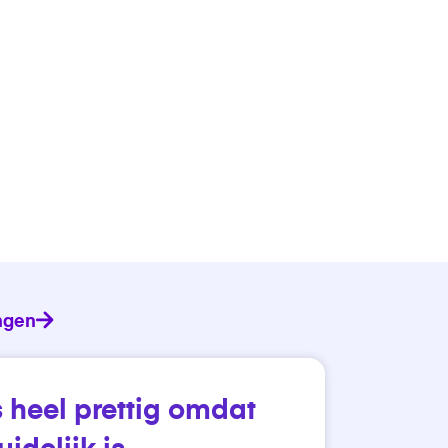
ngen
Ervaringen
s heel prettig omdat
idelijk is.