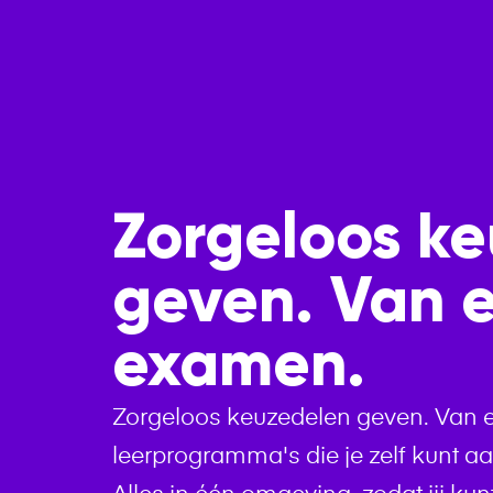
Aanbod
Burger
Zorgeloos k
geven. Van ee
examen.
Zorgeloos keuzedelen geven. Van eer
leerprogramma's die je zelf kunt a
Alles in één omgeving, zodat jij kun