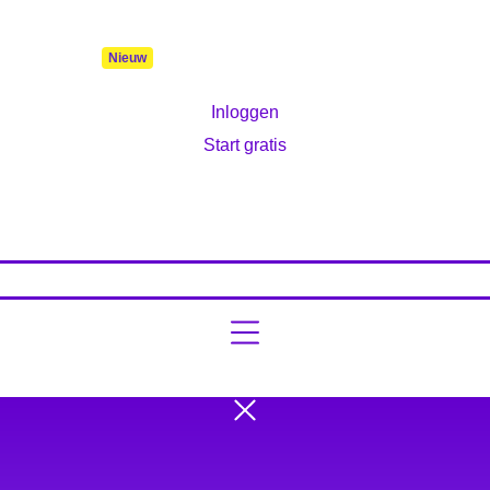
bod
Burgerschap
Functies
Prijzen & Licenties
Ondersteuning
Ove
Inloggen
Start gratis