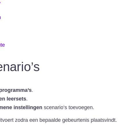
?
n
ute
nario’s
rprogramma’s
.
en leersets
.
mene instellingen
scenario’s toevoegen.
itvoert zodra een bepaalde gebeurtenis plaatsvindt.