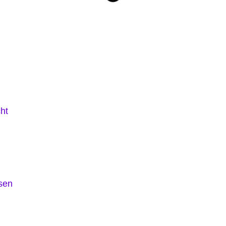
ht
sen