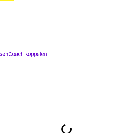
chap
Functies
Prijzen 
sen
Coach koppelen