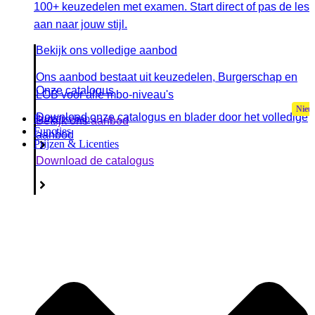
100+ keuzedelen met examen. Start direct of pas de les
aan naar jouw stijl.
Bekijk ons volledige aanbod
Ons aanbod bestaat uit keuzedelen, Burgerschap en
Onze catalogus
LOB voor alle mbo-niveau's
Download onze catalogus en blader door het volledige
Burgerschap
Bekijk ons aanbod
Functies
aanbod
Prijzen & Licenties
Download de catalogus