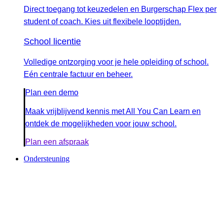
Direct toegang tot keuzedelen en Burgerschap Flex per
student of coach. Kies uit flexibele looptijden.
School licentie
Volledige ontzorging voor je hele opleiding of school.
Eén centrale factuur en beheer.
Plan een demo
Maak vrijblijvend kennis met All You Can Learn en
ontdek de mogelijkheden voor jouw school.
Plan een afspraak
Ondersteuning