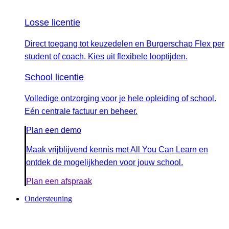
Losse licentie
Direct toegang tot keuzedelen en Burgerschap Flex per
student of coach. Kies uit flexibele looptijden.
School licentie
Volledige ontzorging voor je hele opleiding of school.
Eén centrale factuur en beheer.
Plan een demo
Maak vrijblijvend kennis met All You Can Learn en
ontdek de mogelijkheden voor jouw school.
Plan een afspraak
Ondersteuning