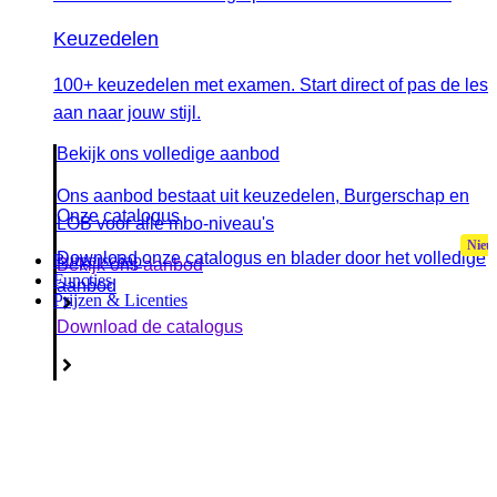
Keuzedelen
100+ keuzedelen met examen. Start direct of pas de les
aan naar jouw stijl.
Bekijk ons volledige aanbod
Ons aanbod bestaat uit keuzedelen, Burgerschap en
Onze catalogus
LOB voor alle mbo-niveau's
Download onze catalogus en blader door het volledige
Burgerschap
Bekijk ons aanbod
Functies
aanbod
Prijzen & Licenties
Download de catalogus