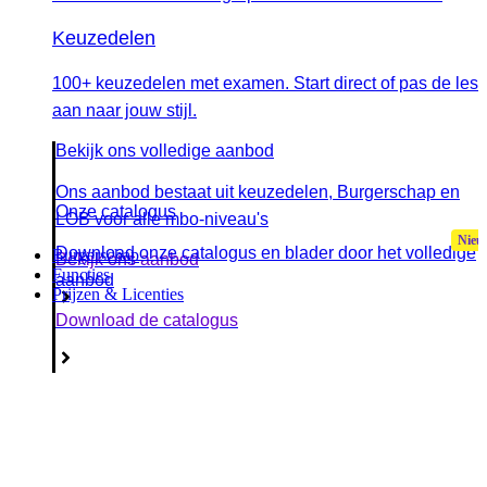
Keuzedelen
100+ keuzedelen met examen. Start direct of pas de les
aan naar jouw stijl.
Bekijk ons volledige aanbod
Ons aanbod bestaat uit keuzedelen, Burgerschap en
Onze catalogus
LOB voor alle mbo-niveau's
Download onze catalogus en blader door het volledige
Burgerschap
Bekijk ons aanbod
Functies
aanbod
Prijzen & Licenties
Download de catalogus