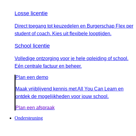
Losse licentie
Direct toegang tot keuzedelen en Burgerschap Flex per
student of coach. Kies uit flexibele looptijden.
School licentie
Volledige ontzorging voor je hele opleiding of school.
Eén centrale factuur en beheer.
Plan een demo
Maak vrijblijvend kennis met All You Can Learn en
ontdek de mogelijkheden voor jouw school.
Plan een afspraak
Ondersteuning