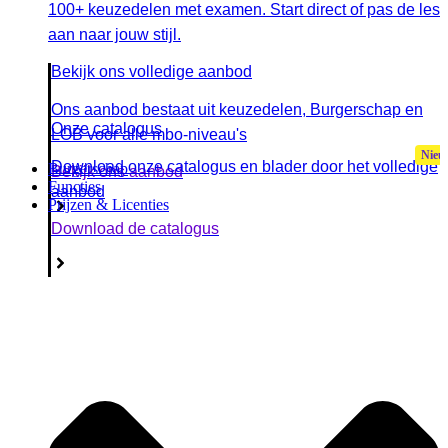
100+ keuzedelen met examen. Start direct of pas de les
aan naar jouw stijl.
Bekijk ons volledige aanbod
Ons aanbod bestaat uit keuzedelen, Burgerschap en
Onze catalogus
LOB voor alle mbo-niveau's
Download onze catalogus en blader door het volledige
Burgerschap
Bekijk ons aanbod
Functies
aanbod
Prijzen & Licenties
Download de catalogus