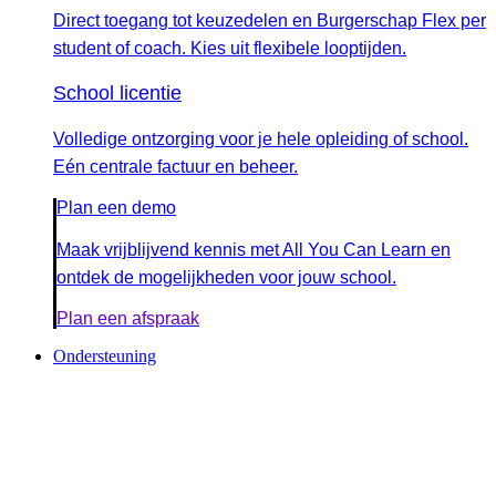
Direct toegang tot keuzedelen en Burgerschap Flex per
student of coach. Kies uit flexibele looptijden.
School licentie
Volledige ontzorging voor je hele opleiding of school.
Eén centrale factuur en beheer.
Plan een demo
Maak vrijblijvend kennis met All You Can Learn en
ontdek de mogelijkheden voor jouw school.
Plan een afspraak
Ondersteuning