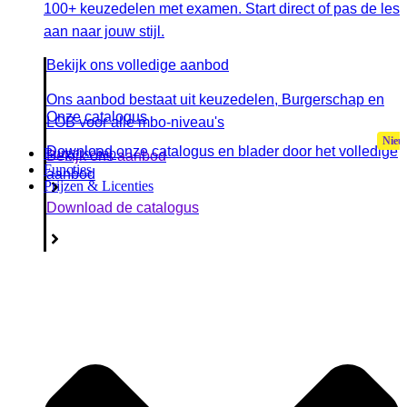
100+ keuzedelen met examen. Start direct of pas de les
aan naar jouw stijl.
Bekijk ons volledige aanbod
Ons aanbod bestaat uit keuzedelen, Burgerschap en
Onze catalogus
LOB voor alle mbo-niveau's
Download onze catalogus en blader door het volledige
Burgerschap
Bekijk ons aanbod
Functies
aanbod
Prijzen & Licenties
Download de catalogus