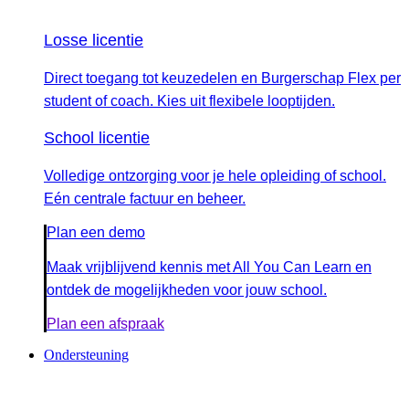
Losse licentie
Direct toegang tot keuzedelen en Burgerschap Flex per
student of coach. Kies uit flexibele looptijden.
School licentie
Volledige ontzorging voor je hele opleiding of school.
Eén centrale factuur en beheer.
Plan een demo
Maak vrijblijvend kennis met All You Can Learn en
ontdek de mogelijkheden voor jouw school.
Plan een afspraak
Ondersteuning