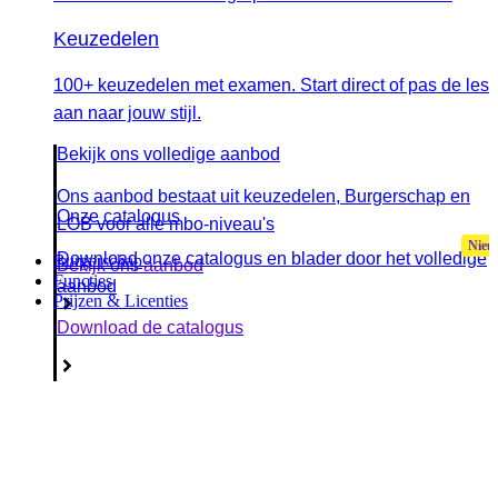
Keuzedelen
100+ keuzedelen met examen. Start direct of pas de les
aan naar jouw stijl.
Bekijk ons volledige aanbod
Ons aanbod bestaat uit keuzedelen, Burgerschap en
Onze catalogus
LOB voor alle mbo-niveau's
Download onze catalogus en blader door het volledige
Burgerschap
Bekijk ons aanbod
Functies
aanbod
Prijzen & Licenties
Download de catalogus