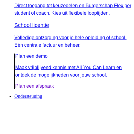
Direct toegang tot keuzedelen en Burgerschap Flex per
student of coach. Kies uit flexibele looptijden.
School licentie
Volledige ontzorging voor je hele opleiding of school.
Eén centrale factuur en beheer.
Plan een demo
Maak vrijblijvend kennis met All You Can Learn en
ontdek de mogelijkheden voor jouw school.
Plan een afspraak
Ondersteuning