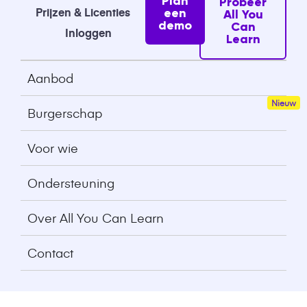
Plan
Probeer
Prijzen & Licenties
een
All You
demo
Can
Inloggen
Learn
Aanbod
Burgerschap
Voor wie
Ondersteuning
Over All You Can Learn
Contact