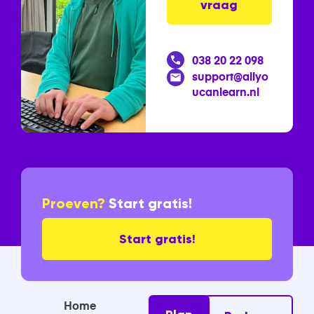
vraag
038 20 22 098
support@allyo
ucanlearn.nl
Proeven?
Start gratis!
Start gratis!
Home