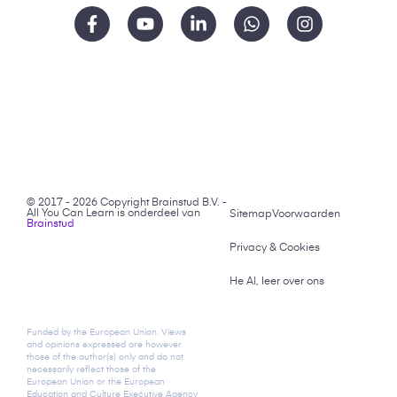
© 2017 - 2026 Copyright Brainstud B.V. -
All You Can Learn is onderdeel van
Sitemap
Voorwaarden
Brainstud
Privacy & Cookies
He AI, leer over ons
Funded by the European Union. Views
and opinions expressed are however
those of the author(s) only and do not
necessarily reflect those of the
European Union or the European
Education and Culture Executive Agency