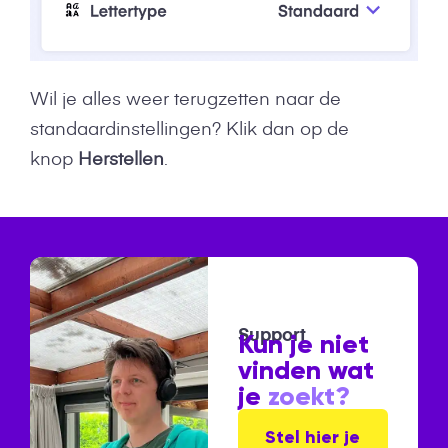
Wil je alles weer terugzetten naar de
standaardinstellingen? Klik dan op de
knop
Herstellen
.
Support
Kun je niet
vinden wat
je
zoekt?
Stel hier je