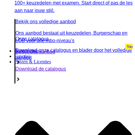
100+ keuzedelen met examen. Start direct of pas de les
aan naar jouw stijl.
Bekijk ons volledige aanbod
Ons aanbod bestaat uit keuzedelen, Burgerschap en
Onze catalogus
LOB voor alle mbo-niveau's
Download onze catalogus en blader door het volledige
Burgerschap
Bekijk ons aanbod
Functies
aanbod
Prijzen & Licenties
Download de catalogus