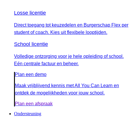
Losse licentie
Direct toegang tot keuzedelen en Burgerschap Flex per
student of coach. Kies uit flexibele looptijden.
School licentie
Volledige ontzorging voor je hele opleiding of school.
Eén centrale factuur en beheer.
Plan een demo
Maak vrijblijvend kennis met All You Can Learn en
ontdek de mogelijkheden voor jouw school.
Plan een afspraak
Ondersteuning