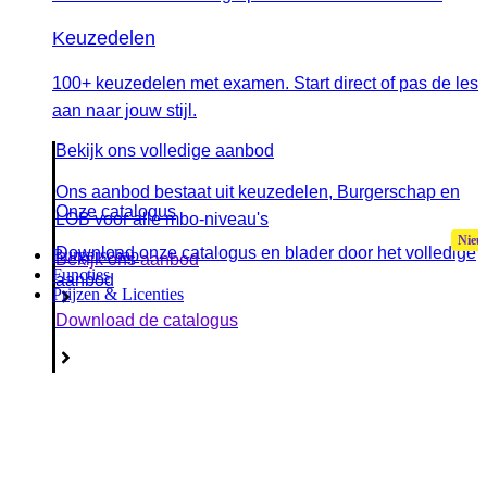
Keuzedelen
100+ keuzedelen met examen. Start direct of pas de les
aan naar jouw stijl.
Bekijk ons volledige aanbod
Ons aanbod bestaat uit keuzedelen, Burgerschap en
Onze catalogus
LOB voor alle mbo-niveau's
Download onze catalogus en blader door het volledige
Burgerschap
Bekijk ons aanbod
Functies
aanbod
Prijzen & Licenties
Download de catalogus