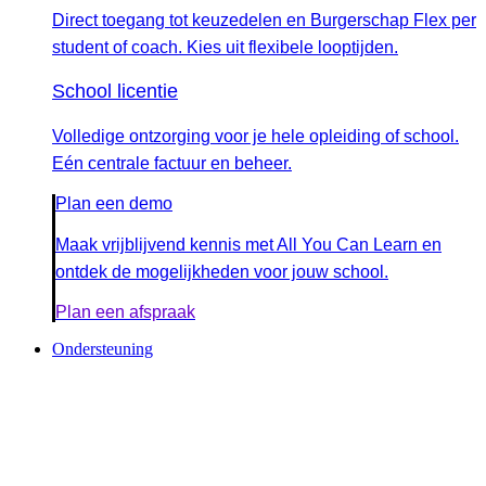
Direct toegang tot keuzedelen en Burgerschap Flex per
student of coach. Kies uit flexibele looptijden.
School licentie
Volledige ontzorging voor je hele opleiding of school.
Eén centrale factuur en beheer.
Plan een demo
Maak vrijblijvend kennis met All You Can Learn en
ontdek de mogelijkheden voor jouw school.
Plan een afspraak
Ondersteuning