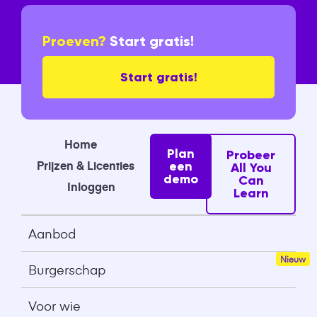
Proeven?
Start gratis!
Start gratis!
Home
Plan
Probeer
Prijzen & Licenties
een
All You
demo
Can
Inloggen
Learn
Aanbod
Burgerschap
Voor wie