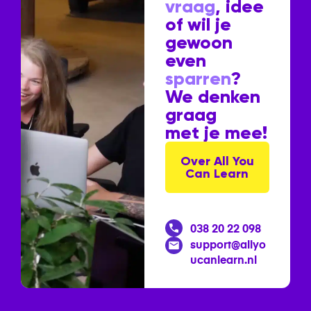
vraag
, idee
of wil je
gewoon
even
sparren
?
We denken
graag
met je mee!
Over All You
Can Learn
038 20 22 098
support@allyo
ucanlearn.nl