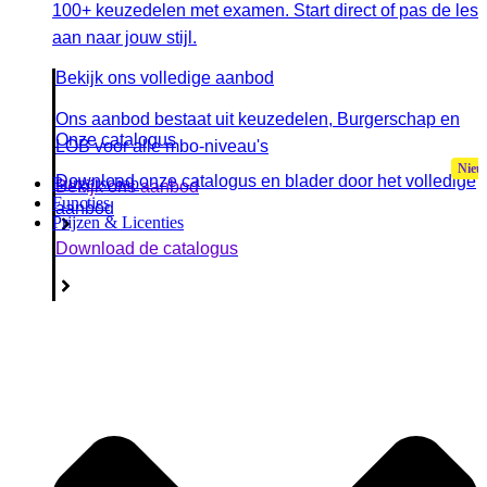
100+ keuzedelen met examen. Start direct of pas de les
aan naar jouw stijl.
Bekijk ons volledige aanbod
Ons aanbod bestaat uit keuzedelen, Burgerschap en
Onze catalogus
LOB voor alle mbo-niveau's
Download onze catalogus en blader door het volledige
Burgerschap
Bekijk ons aanbod
Functies
aanbod
Prijzen & Licenties
Download de catalogus