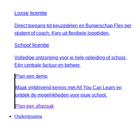
Losse licentie
Direct toegang tot keuzedelen en Burgerschap Flex per
student of coach. Kies uit flexibele looptijden.
School licentie
Volledige ontzorging voor je hele opleiding of school.
Eén centrale factuur en beheer.
Plan een demo
Maak vrijblijvend kennis met All You Can Learn en
ontdek de mogelijkheden voor jouw school.
Plan een afspraak
Ondersteuning