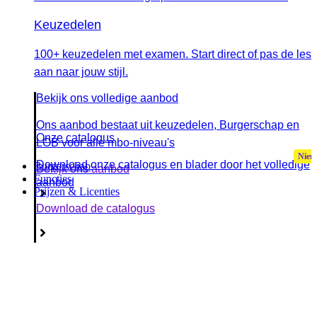
Keuzedelen
100+ keuzedelen met examen. Start direct of pas de les
aan naar jouw stijl.
Bekijk ons volledige aanbod
Ons aanbod bestaat uit keuzedelen, Burgerschap en
Onze catalogus
LOB voor alle mbo-niveau's
Download onze catalogus en blader door het volledige
Burgerschap
Bekijk ons aanbod
Functies
aanbod
Prijzen & Licenties
Download de catalogus