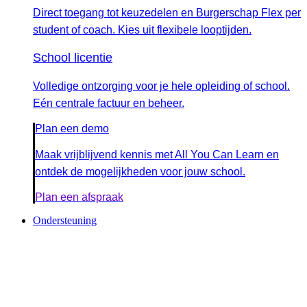
Direct toegang tot keuzedelen en Burgerschap Flex per
student of coach. Kies uit flexibele looptijden.
School licentie
Volledige ontzorging voor je hele opleiding of school.
Eén centrale factuur en beheer.
Plan een demo
Maak vrijblijvend kennis met All You Can Learn en
ontdek de mogelijkheden voor jouw school.
Plan een afspraak
Ondersteuning