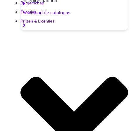
volledige aanbod
Burgerschap
Functies
Download de catalogus
Prijzen & Licenties