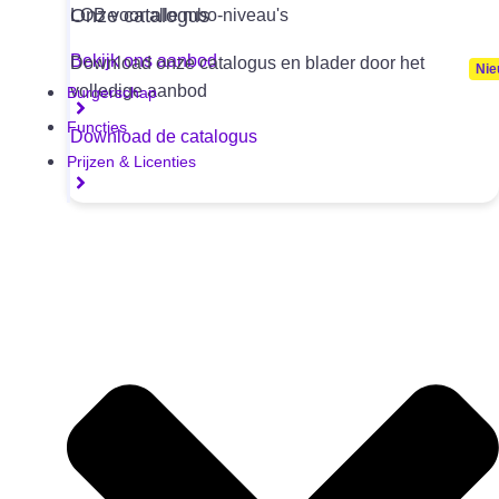
Onze catalogus
LOB voor alle mbo-niveau's
Bekijk ons aanbod
Download onze catalogus en blader door het
volledige aanbod
Burgerschap
Functies
Download de catalogus
Prijzen & Licenties