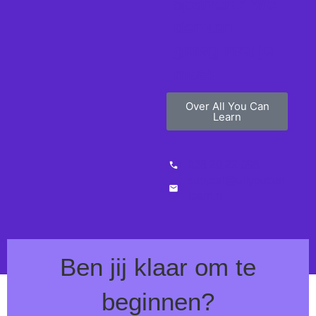
sparren? We
denken
graag met je
mee!
Over All You Can
Learn
038 20 22 098
support@allyoucan
learn.nl
Ben jij klaar om te
beginnen?