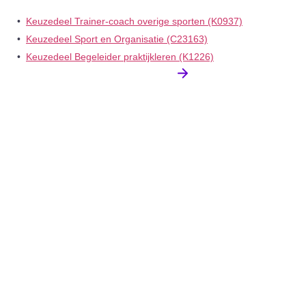
•‎ ‎ ‎
Keuzedeel Trainer-coach overige sporten (K0937)
•‎ ‎ ‎
Keuzedeel Sport en Organisatie (C23163)
•‎ ‎ ‎
Keuzedeel Begeleider praktijkleren (K1226)
Bekijk alle keuzedelen
Algemeen