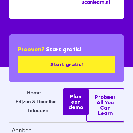
ucanlearn.nl
Proeven?
Start gratis!
Start gratis!
Home
Plan
Probeer
Prijzen & Licenties
een
All You
demo
Can
Inloggen
Learn
Aanbod