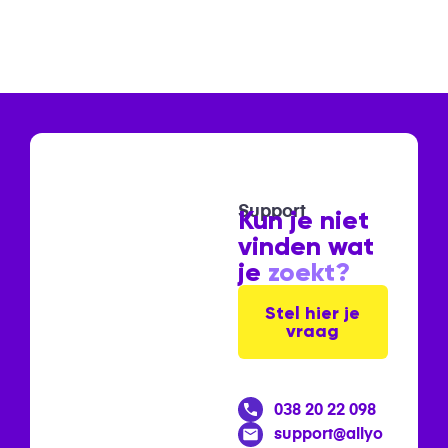
Support
Kun je niet
vinden wat
je
zoekt?
Stel hier je
vraag
038 20 22 098
support@allyo