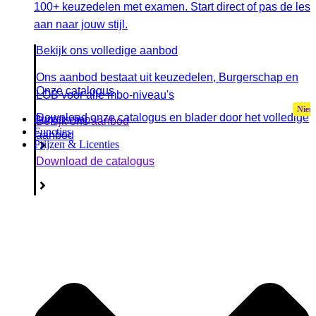
100+ keuzedelen met examen. Start direct of pas de les
aan naar jouw stijl.
Bekijk ons volledige aanbod
Ons aanbod bestaat uit keuzedelen, Burgerschap en
Onze catalogus
LOB voor alle mbo-niveau's
Download onze catalogus en blader door het volledige
Burgerschap
Bekijk ons aanbod
Functies
aanbod
Prijzen & Licenties
Download de catalogus