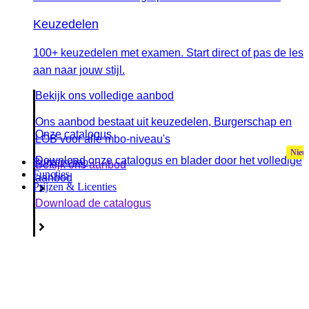
Keuzedelen
100+ keuzedelen met examen. Start direct of pas de les
aan naar jouw stijl.
Bekijk ons volledige aanbod
Ons aanbod bestaat uit keuzedelen, Burgerschap en
Onze catalogus
LOB voor alle mbo-niveau's
Download onze catalogus en blader door het volledige
Burgerschap
Bekijk ons aanbod
Functies
aanbod
Prijzen & Licenties
Download de catalogus