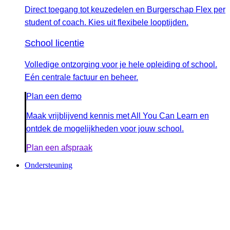
Direct toegang tot keuzedelen en Burgerschap Flex per
student of coach. Kies uit flexibele looptijden.
School licentie
Volledige ontzorging voor je hele opleiding of school.
Eén centrale factuur en beheer.
Plan een demo
Maak vrijblijvend kennis met All You Can Learn en
ontdek de mogelijkheden voor jouw school.
Plan een afspraak
Ondersteuning