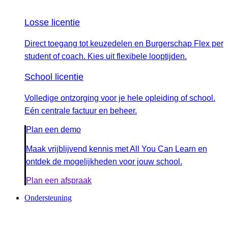
Losse licentie
Direct toegang tot keuzedelen en Burgerschap Flex per
student of coach. Kies uit flexibele looptijden.
School licentie
Volledige ontzorging voor je hele opleiding of school.
Eén centrale factuur en beheer.
Plan een demo
Maak vrijblijvend kennis met All You Can Learn en
ontdek de mogelijkheden voor jouw school.
Plan een afspraak
Ondersteuning