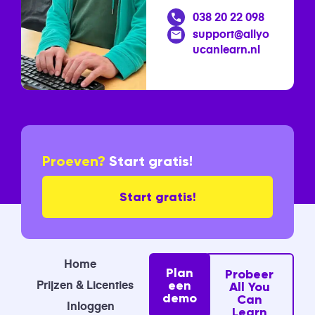
038 20 22 098
support@allyo
ucanlearn.nl
Proeven?
Start gratis!
Start gratis!
Home
Plan
Probeer
Prijzen & Licenties
een
All You
demo
Can
Inloggen
Learn