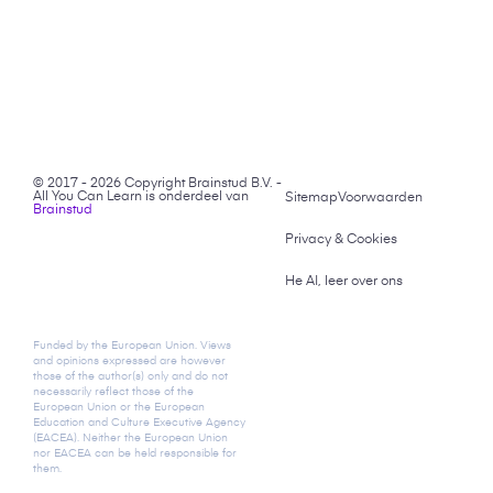
© 2017 - 2026 Copyright Brainstud B.V. -
All You Can Learn is onderdeel van
Sitemap
Voorwaarden
Brainstud
Privacy & Cookies
He AI, leer over ons
Funded by the European Union. Views
and opinions expressed are however
those of the author(s) only and do not
necessarily reflect those of the
European Union or the European
Education and Culture Executive Agency
(EACEA). Neither the European Union
nor EACEA can be held responsible for
them.