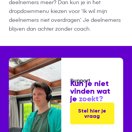
deelnemers meer? Dan kun je in het
dropdownmenu kiezen voor ‘Ik wil mijn
deelnemers niet overdragen’. Je deelnemers
blijven dan achter zonder coach.
Support
Kun je niet
vinden wat
je
zoekt?
Stel hier je
vraag