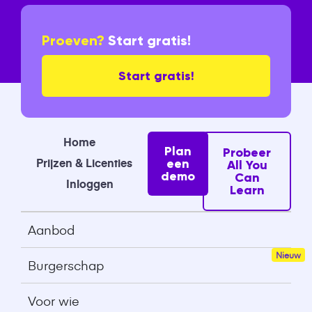
Proeven?
Start gratis!
Start gratis!
Home
Plan
Probeer
Prijzen & Licenties
een
All You
demo
Can
Inloggen
Learn
Aanbod
Burgerschap
Voor wie