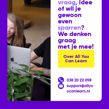
vraag
, idee
of wil je
gewoon
even
sparren
?
We denken
graag
met je mee!
Over All You
Can Learn
038 20 22 098
support@allyo
ucanlearn.nl