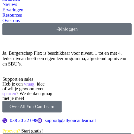
Nieuws
Ervaringen
Resources
Over ons
Inloggen
Ja. Burgerschap Flex is beschikbaar voor niveau 1 tot en met 4.
Ieder niveau heeft een eigen leerprogramma, afgestemd op niveau
en SBU’s.
Support en sales
Heb je een
vraag
, idee
of wil je gewoon even
sparren
? We denken graag
met je mee!
Over All You Can Learn
038 20 22 098
support@allyoucanlearn.nl
Proeven?
Start gratis!